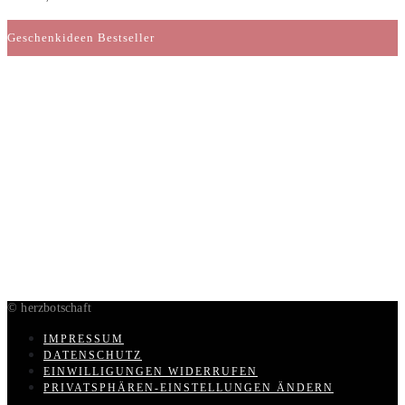
Geschenkideen Bestseller
© herzbotschaft
IMPRESSUM
DATENSCHUTZ
EINWILLIGUNGEN WIDERRUFEN
PRIVATSPHÄREN-EINSTELLUNGEN ÄNDERN