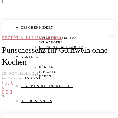
GESCHENKIDEEN
REZEPT & KULINARISCHES
GESCHENKIDEEN FÜR
SCHWANGERE
Punschessenz für Glühwein ohne
GESCHENKE ZUR GEBURT
BASTELN
Kochen
HÄKELN
STRICKEN
26. NOVEMBER 2013
NÄHEN
HANNAH
Geschrieben von
REZEPT & KULINARISCHES
2
INTERESSANTES