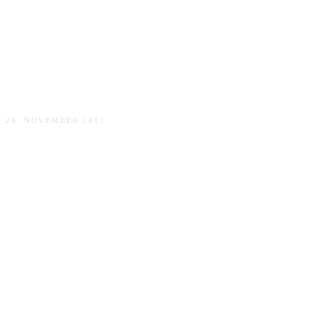
Punschessenz für Glühwein
26. NOVEMBER 2013