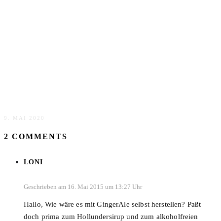
Süße Geschenkidee: Bruchschokolade selbst machen
9. MAI 2020
2 COMMENTS
LONI
Geschrieben am 16. Mai 2015 um 13:27 Uhr
Hallo, Wie wäre es mit GingerAle selbst herstellen? Paßt
doch prima zum Hollundersirup und zum alkoholfreien