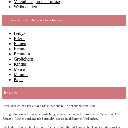
Valentinstag und Jahrestag
Weihnachten
Für wen suchst Du ein Geschenk?
Babys
Eltern
Frauen
Freund
Freundin
Großeltern
Kinder
Mama
Männer
Papa
Hinweis
Diese Seite enthält Provisions-Links, welche mit * gekennzeichnet sind.
Erfolgt über diese Links eine Bestellung, erhalten wir eine Provision vom Verkäufer. Als
Amazon-Partner verdiene ich beispielsweise an qualifizierten Verkäufen.
Das heißt, Du unterstützt uns mit Deinem Kauf. Dir entstehen dabei keinerlei Mehrkosten.