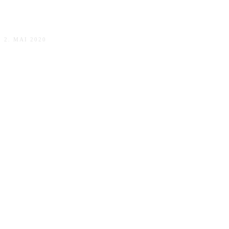
Die besten Geschenke zur Geburt
2. MAI 2020