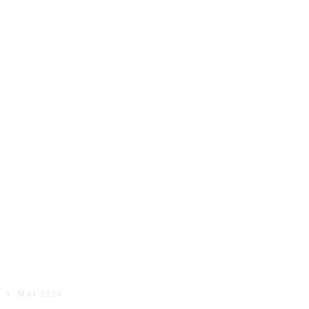
Süße Geschenkidee: Bruchschokolade selbst machen
9. MAI 2020