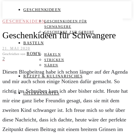
GESCHENKIDEEN
GESCHENKIDEEN
GESCHENKIDEEN FÜR
SCHWANGERE
Geschenkideen für Schwangere
GESCHENKE ZUR GEBURT
BASTELN
21. MAI 2020
ROMY
Geschrieben von
HÄKELN
2
STRICKEN
NÄHEN
Diesen Blogbeitrag habe ich schon länger auf der Agenda
REZEPT & KULINARISCHES
und mir auch schon einige Notizen dafür gemacht. So
richtig ins Schreiben kam ich aber bisher nicht. Heute hat
INTERESSANTES
mir eine ganz liebe Freundin gesagt, dass sie mit dem
zweiten Kind schwanger ist. Ich freue mich so sehr über
diese Nachricht, dass ich dachte, heute wäre der perfekte
Zeitpunkt diesen Beitrag mit einem breitem Grinsen im